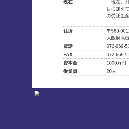
現在
現在、月
目に加え
の受託生
住所
〒569-001
大阪府高
電話
072-669-5
FAX
072-669-5
資本金
1000万円
従業員
20人