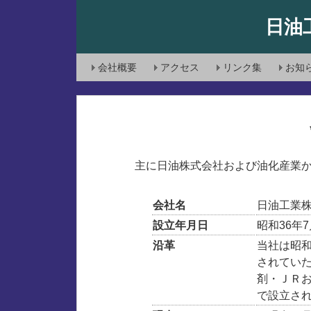
日油
会社概要
アクセス
リンク集
お知
主に日油株式会社および油化産業
会社名
日油工業
設立年月日
昭和36年7
沿革
当社は昭
されてい
剤・ＪＲ
で設立さ