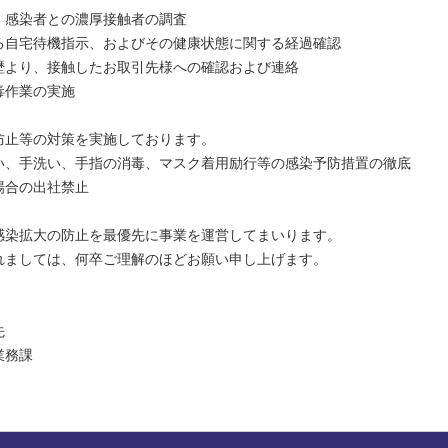
、感染者との濃厚接触者の調査
る自宅待機指示、およびその健康状態に関する経過確認
歴より、接触したお取引先様への確認および連絡
毒作業の実施
防止等の対策を実施しております。
い、手洗い、手指の消毒、マスク着用励行等の感染予防措置の徹底
場合の出社禁止
感染拡大の防止を最優先に事業を運営してまいります。
れましては、何卒ご理解のほどお願い申し上げます。
先
業務課