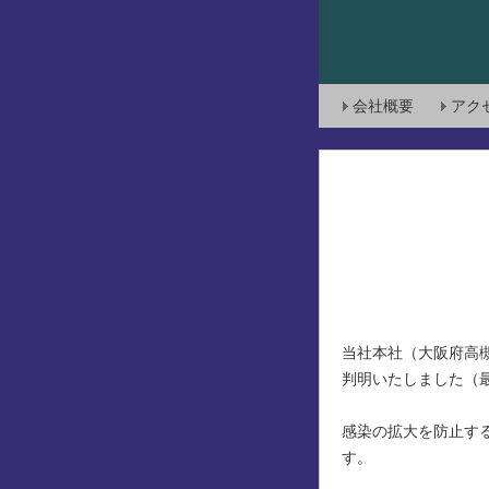
会社概要
アク
当社にお
当社本社（大阪府高
判明いたしました（
感染の拡大を防止す
す。